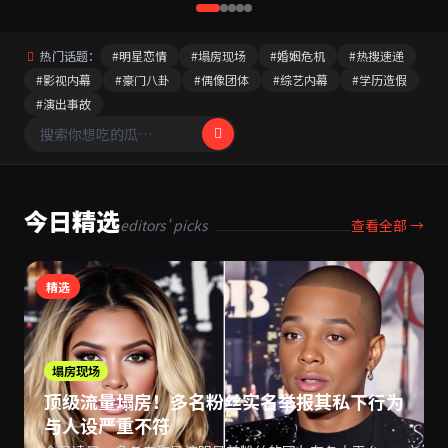
热门话题：
#明星恋情
#塌房现场
#婚姻危机
#热搜速递
#影视内幕
#豪门八卦
#偶像团体
#综艺内幕
#学历造假
#演出事故
今日精选
editors' picks
查看全部 →
精选
塌房现场
顶级流量塌房！多名粉丝实名举报其私下行为
与人设严重不符