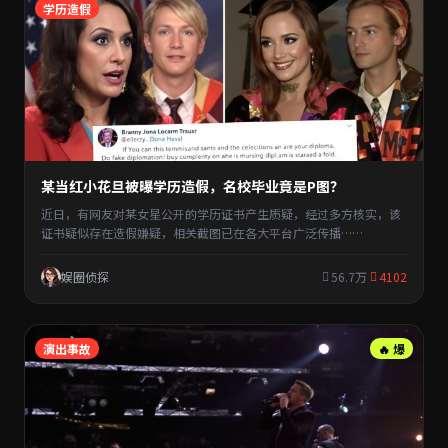
学历造假
某当红小花旦被曝学历造假，名校毕业竟是P图？
近日，有网友对某女星公开的学历证书产生质疑，经过多方核实，该
证书疑似存在造假嫌疑，相关截图已在各大平台广泛传播……
娱圈侦探
56.7万
4102
演出事故
🔥 爆