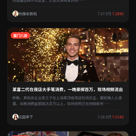
间透露出释然与坚定，引发众多网友共鸣……
热搜收割机
37.9万
2890
豪门八卦
某富二代在夜店大手笔消费，一晚豪掷百万，现场视频流出
昨晚，某知名企业家之子在上海某顶级夜店包场庆生，据知情人士透
露，当晚消费金额高达百万以上，现场视频已在网络疯传……
瓜田李下
28.9万
1543