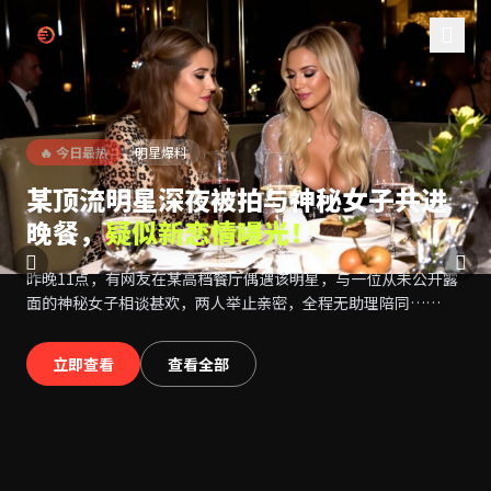
跳过导航
推特网红黑料
🔥 今日最热
明星爆料
某顶流明星深夜被拍与神秘女子共进
晚餐，
疑似新恋情曝光！
昨晚11点，有网友在某高档餐厅偶遇该明星，与一位从未公开露
面的神秘女子相谈甚欢，两人举止亲密，全程无助理陪同……
立即查看
查看全部