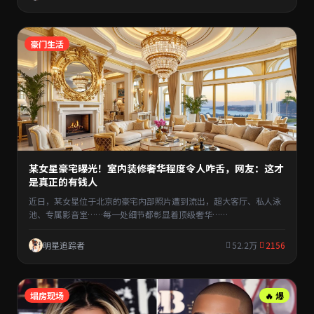
豪门生活
某女星豪宅曝光！室内装修奢华程度令人咋舌，网友：这才
是真正的有钱人
近日，某女星位于北京的豪宅内部照片遭到流出，超大客厅、私人泳
池、专属影音室……每一处细节都彰显着顶级奢华……
明星追踪者
52.2万
2156
塌房现场
🔥 爆