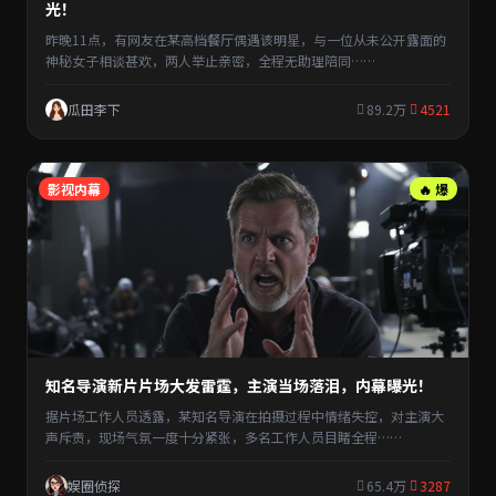
光！
昨晚11点，有网友在某高档餐厅偶遇该明星，与一位从未公开露面的
神秘女子相谈甚欢，两人举止亲密，全程无助理陪同……
瓜田李下
89.2万
4521
影视内幕
🔥 爆
知名导演新片片场大发雷霆，主演当场落泪，内幕曝光！
据片场工作人员透露，某知名导演在拍摄过程中情绪失控，对主演大
声斥责，现场气氛一度十分紧张，多名工作人员目睹全程……
娱圈侦探
65.4万
3287