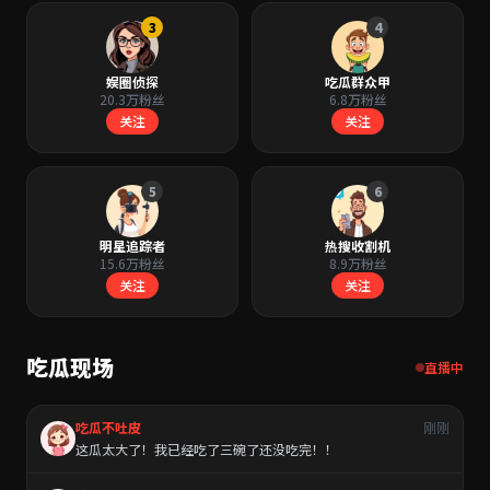
3
4
娱圈侦探
吃瓜群众甲
20.3万粉丝
6.8万粉丝
关注
关注
5
6
明星追踪者
热搜收割机
15.6万粉丝
8.9万粉丝
关注
关注
吃瓜现场
直播中
吃瓜不吐皮
刚刚
这瓜太大了！我已经吃了三碗了还没吃完！！