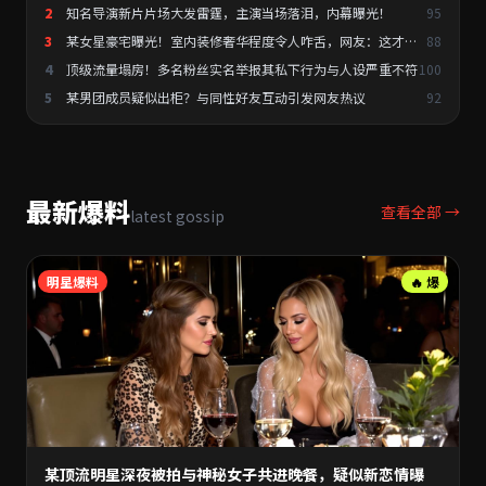
2
知名导演新片片场大发雷霆，主演当场落泪，内幕曝光！
95
3
某女星豪宅曝光！室内装修奢华程度令人咋舌，网友：这才是
88
真正的有钱人
4
顶级流量塌房！多名粉丝实名举报其私下行为与人设严重不符
100
5
某男团成员疑似出柜？与同性好友互动引发网友热议
92
最新爆料
查看全部 →
latest gossip
明星爆料
🔥 爆
某顶流明星深夜被拍与神秘女子共进晚餐，疑似新恋情曝