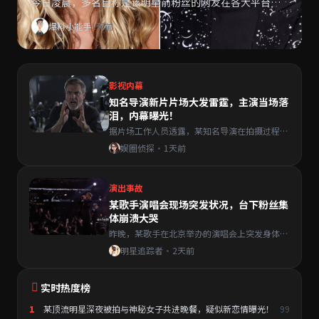
今日凌晨，多名自称是该明星前粉丝的网友在各大平台发
布长文，附上大量截图与录音，指控其私下行为与公众形
爆料小能手
1天前
象严重背离……
影视内幕
知名导演新片片场大发雷霆，主演当场落
泪，内幕曝光！
据片场工作人员透露，某知名导演在拍摄过程中
情绪失控，对主演大声斥责，现场气氛一度十分
娱圈侦探
·
1天前
紧张，多名工作人员目睹全程……
演出事故
某歌手演唱会现场突发状况，台下粉丝集
体崩溃大哭
昨晚，某歌手在北京举办的演唱会上突发身体不
适，被迫中断演出，台下数万名粉丝情绪崩溃，
明星追踪者
·
2天前
现场哭声一片……
实时热度榜
1
某顶流明星深夜被拍与神秘女子共进晚餐，疑似新恋情曝光！
99