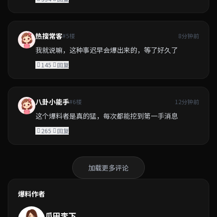
热搜常客
#5楼
8分钟前
我就说嘛，这种事迟早会爆出来的，等了好久了
145
回复
八卦小能手
#6楼
12分钟前
这个爆料者是真的猛，每次都能挖到第一手消息
265
回复
加载更多评论
爆料作者
瓜田李下