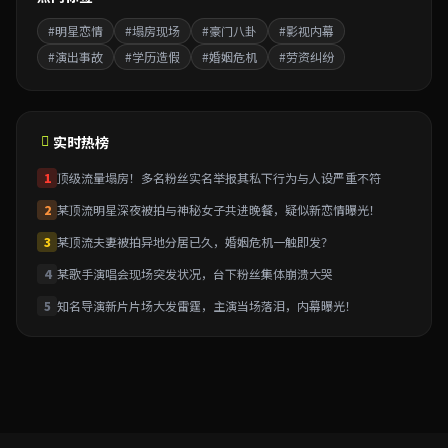
#明星恋情
#塌房现场
#豪门八卦
#影视内幕
#演出事故
#学历造假
#婚姻危机
#劳资纠纷
实时热榜
1
顶级流量塌房！多名粉丝实名举报其私下行为与人设严重不符
2
某顶流明星深夜被拍与神秘女子共进晚餐，疑似新恋情曝光！
3
某顶流夫妻被拍异地分居已久，婚姻危机一触即发？
4
某歌手演唱会现场突发状况，台下粉丝集体崩溃大哭
5
知名导演新片片场大发雷霆，主演当场落泪，内幕曝光！