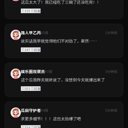
这瓜太大了！我已经吃了三碗了还没吃完！！
335
回复
路人甲乙丙
#2楼
1分钟前
说实话我早就觉得他们不对劲了，果然……
347
回复
娱乐圈观察员
#3楼
3分钟前
这个瓜我昨天就听说了，没想到今天就爆出来了
503
回复
瓜田守护者
#4楼
5分钟前
求更多细节！！！这也太劲爆了吧
334
回复