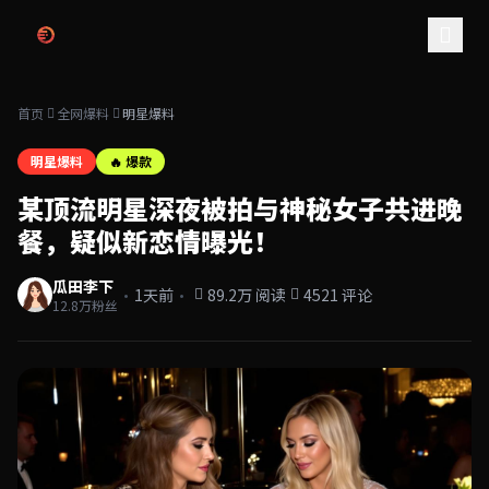
跳过导航
首页
全网爆料
明星爆料
明星爆料
🔥 爆款
某顶流明星深夜被拍与神秘女子共进晚
餐，疑似新恋情曝光！
瓜田李下
·
·
1天前
89.2万 阅读
4521 评论
12.8万粉丝