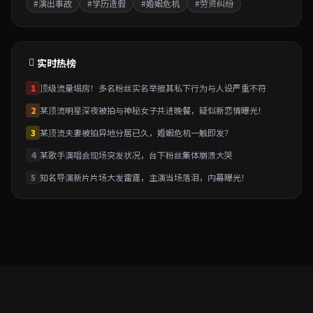
#演出事故
#学历造假
#婚姻危机
#劳资纠纷
实时热榜
1
顶级流量塌房！多名粉丝实名举报其私下行为与人设严重不符
2
某顶流明星深夜被拍与神秘女子共进晚餐，疑似新恋情曝光！
3
某顶流夫妻被拍异地分居已久，婚姻危机一触即发？
4
某歌手演唱会现场突发状况，台下粉丝集体崩溃大哭
5
知名导演新片片场大发雷霆，主演当场落泪，内幕曝光！