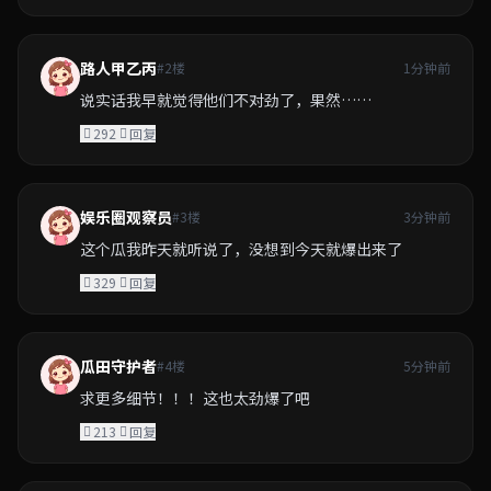
路人甲乙丙
#2楼
1分钟前
说实话我早就觉得他们不对劲了，果然……
292
回复
娱乐圈观察员
#3楼
3分钟前
这个瓜我昨天就听说了，没想到今天就爆出来了
329
回复
瓜田守护者
#4楼
5分钟前
求更多细节！！！这也太劲爆了吧
213
回复