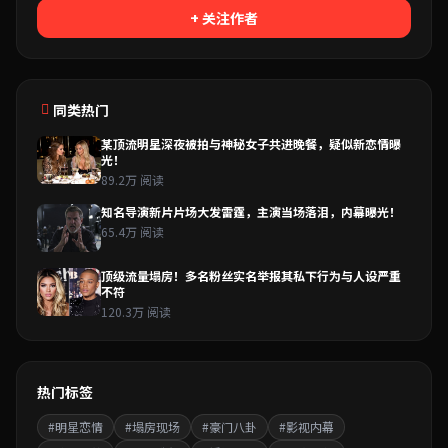
+ 关注作者
同类热门
某顶流明星深夜被拍与神秘女子共进晚餐，疑似新恋情曝
光！
89.2万 阅读
知名导演新片片场大发雷霆，主演当场落泪，内幕曝光！
65.4万 阅读
顶级流量塌房！多名粉丝实名举报其私下行为与人设严重
不符
120.3万 阅读
热门标签
#明星恋情
#塌房现场
#豪门八卦
#影视内幕