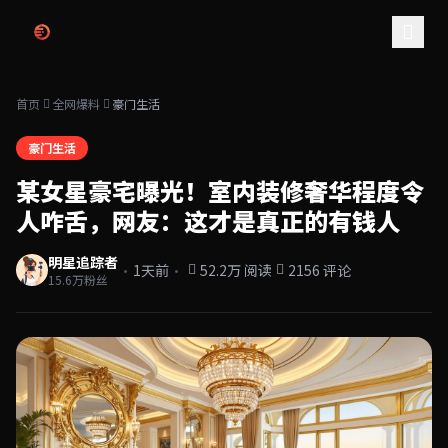
跳过导航
首页
全网爆料
豪门生活
豪门生活
某女星豪宅曝光！室内装修奢华程度令
人咋舌，网友：这才是真正的有钱人
明星追踪者
·
·
1天前
52.2万 阅读
2156 评论
15.6万粉丝