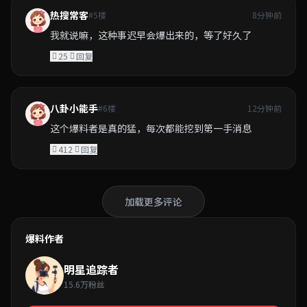
热搜常客
#5楼
8分钟前
我就说嘛，这种事迟早会爆出来的，等了好久了
25
回复
八卦小能手
#6楼
12分钟前
这个爆料者是真的猛，每次都能挖到第一手消息
412
回复
加载更多评论
爆料作者
明星追踪者
15.6万粉丝