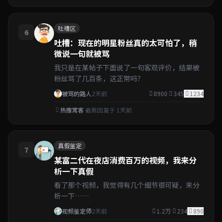
吐槽区
6
吐槽：现在的明星粉丝真的太可怕了，稍
微说一句就被骂
我只是在某帖子下面说了一句客观评价，结果被
粉丝骂了几百条，这正常吗？
被骂的路人
2天前
8900
345
1234
热搜常客
最新回复于 1天前
真假鉴定
7
某富二代在夜店消费百万的视频，我来分
析一下真假
看了那个视频，我觉得有几个细节很可疑，来分
析一下……
视频鉴定师
2天前
1.2万
234
890