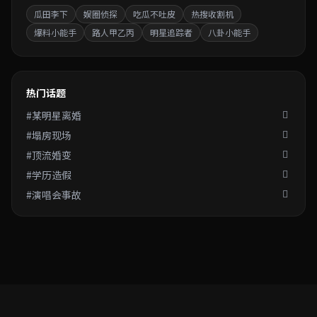
瓜田李下
娱圈侦探
吃瓜不吐皮
热搜收割机
爆料小能手
路人甲乙丙
明星追踪者
八卦小能手
热门话题
#某明星离婚
#塌房现场
#顶流婚变
#学历造假
#演唱会事故