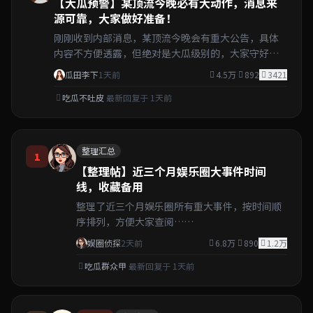
【大瓜预警】某顶流今晚必有大动作，消息来
源可靠，大家做好准备！
刚刚收到内部消息，某顶流今晚会有重大公告，具体
内容不方便透露，但绝对是大瓜级别的，大家守好手
机！
瓜田李下
1天前
4.5万
892
3421
吃瓜不吐皮
最新回复于 1天前
整理汇总
1
【整理帖】近三个月娱乐圈大事件时间
线，收藏备用
整理了近三个月娱乐圈所有重大事件，按时间顺
序排列，方便大家查阅……
娱圈侦探
2天前
6.8万
890
1.2万
吃瓜群众甲
最新回复于 1天前