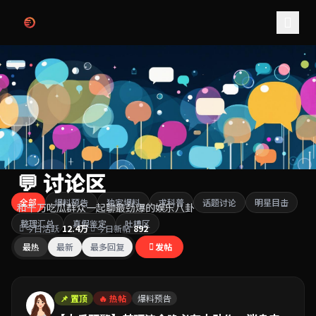
跳过导航
💬 讨论区
全部
爆料预告
独家爆料
求科普
话题讨论
明星目击
和千万吃瓜群众一起聊最劲爆的娱乐八卦
整理汇总
真假鉴定
吐槽区
今日活跃
12.4万
今日新帖
892
最热
最新
最多回复
发帖
📌 置顶
🔥 热帖
爆料预告