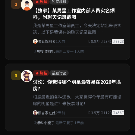
🔥 热帖
独家爆料
2
【独家】某男星工作室内部人员实名爆
料，附聊天记录截图
我是某男星工作室前员工，今天决定站出来说实
话，以下是我保存的聊天记录截图……
匿名爆料者
1天前
8.9万
2341
8923
热搜收割机
最新回复于 1天前
🔥 热帖
话题讨论
3
讨论：你觉得哪个明星最容易在2026年塌
房？
根据最近的各种迹象，大家觉得今年最有可能塌
房的明星是谁？来投票讨论！
预言家在此
2天前
3.5万
1123
4567
爆料小能手
最新回复于 1天前