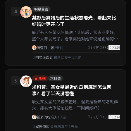
明星目击
4
某影后离婚后的生活状态曝光，看起来比
结婚时更开心了
最近有人在某商场偶遇了某影后，状态非常好，
整个人都发光了，看来离婚对她来说是正确的选
择……
偶遇目击者
2天前
1.9万
567
2345
明星追踪者
最新回复于 1天前
🔥 热帖
求科普
5
求科普：某女星最近的瓜到底是怎么回
事？看了半天没看懂
最近某女星的瓜铺天盖地，但我是新来的吃瓜群
众，能有大佬帮忙梳理一下时间线吗？
新来的吃瓜人
1天前
2.3万
456
1234
娱圈侦探
最新回复于 1天前