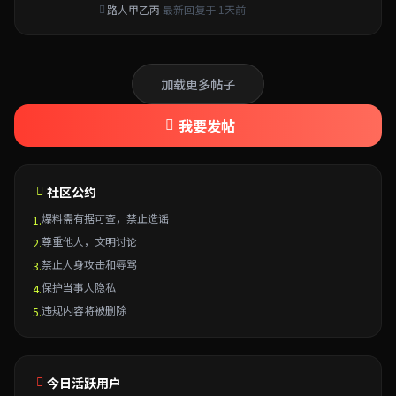
路人甲乙丙
最新回复于 1天前
加载更多帖子
我要发帖
社区公约
爆料需有据可查，禁止造谣
1.
尊重他人，文明讨论
2.
禁止人身攻击和辱骂
3.
保护当事人隐私
4.
违规内容将被删除
5.
今日活跃用户