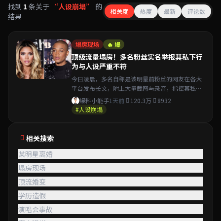
找到
1
条关于
“人设崩塌”
的
相关度
热度
最新
评论数
结果
塌房现场
🔥 爆
顶级流量塌房！多名粉丝实名举报其私下行
为与人设严重不符
今日凌晨，多名自称是该明星前粉丝的网友在各大
平台发布长文，附上大量截图与录音，指控其私下
行为与公众形象严重背离……
爆料小能手
1天前
120.3万
8932
#人设崩塌
相关搜索
某明星离婚
塌房现场
顶流婚变
学历造假
演唱会事故