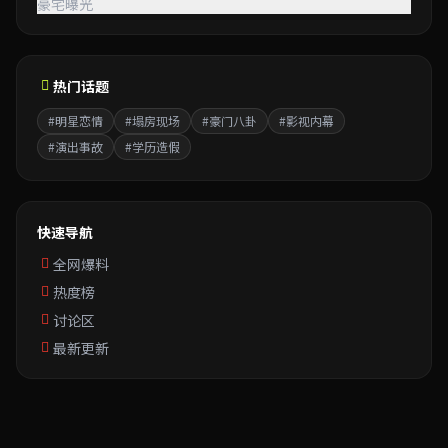
豪宅曝光
热门话题
#明星恋情
#塌房现场
#豪门八卦
#影视内幕
#演出事故
#学历造假
快速导航
全网爆料
热度榜
讨论区
最新更新