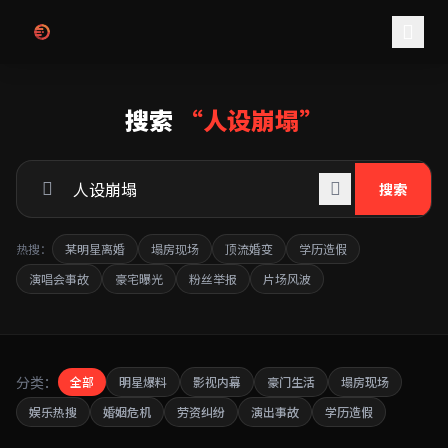
跳过导航
搜索
“人设崩塌”
搜索
热搜：
某明星离婚
塌房现场
顶流婚变
学历造假
演唱会事故
豪宅曝光
粉丝举报
片场风波
分类：
全部
明星爆料
影视内幕
豪门生活
塌房现场
娱乐热搜
婚姻危机
劳资纠纷
演出事故
学历造假