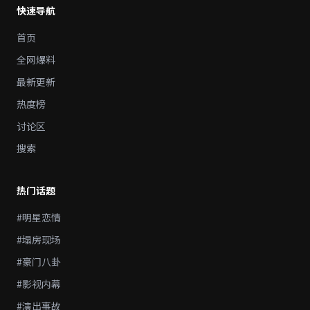
快速导航
首页
全网爆料
最新更新
热度榜
讨论区
搜索
热门话题
#明星恋情
#塌房现场
#豪门八卦
#影视内幕
#演出事故