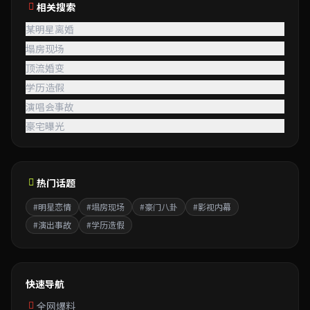
相关搜索
某明星离婚
塌房现场
顶流婚变
学历造假
演唱会事故
豪宅曝光
热门话题
#明星恋情
#塌房现场
#豪门八卦
#影视内幕
#演出事故
#学历造假
快速导航
全网爆料