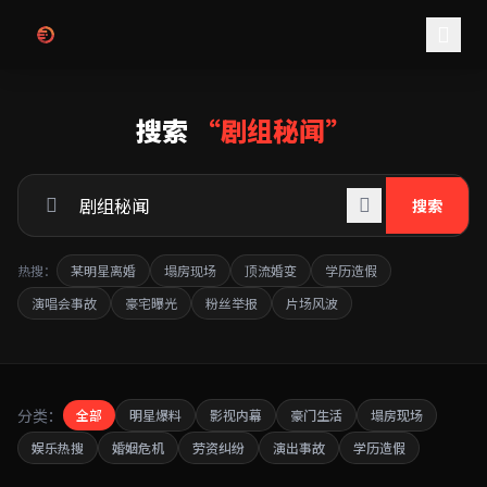
跳过导航
搜索
“剧组秘闻”
搜索
热搜：
某明星离婚
塌房现场
顶流婚变
学历造假
演唱会事故
豪宅曝光
粉丝举报
片场风波
分类：
全部
明星爆料
影视内幕
豪门生活
塌房现场
娱乐热搜
婚姻危机
劳资纠纷
演出事故
学历造假