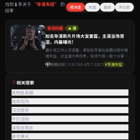
找到
1
条关于
“导演失控”
的
相关度
热度
最新
评论数
结果
影视内幕
🔥 爆
知名导演新片片场大发雷霆，主演当场落
泪，内幕曝光！
据片场工作人员透露，某知名导演在拍摄过程中情
绪失控，对主演大声斥责，现场气氛一度十分紧
张，多名工作人员目睹全程……
娱圈侦探
1天前
65.4万
3287
#导演失控
相关搜索
某明星离婚
塌房现场
顶流婚变
学历造假
演唱会事故
豪宅曝光