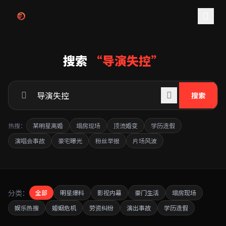
跳过导航
搜索
“导演失控”
搜索
热搜：
某明星离婚
塌房现场
顶流婚变
学历造假
演唱会事故
豪宅曝光
粉丝举报
片场风波
分类：
全部
明星爆料
影视内幕
豪门生活
塌房现场
娱乐热搜
婚姻危机
劳资纠纷
演出事故
学历造假