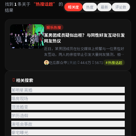
找到
1
条关于
“热搜话题”
的
相关度
热度
最新
评论数
结果
娱乐热搜
某男团成员疑似出柜？与同性好友互动引发
网友热议
近日，某男团成员在社交媒体上频繁与一位男性好
友互动，两人的亲密举止引发大量网友猜测，相关
话题迅速登上热搜……
吃瓜群众甲
1天前
44.6万
5671
#热搜话题
相关搜索
某明星离婚
塌房现场
顶流婚变
学历造假
演唱会事故
豪宅曝光