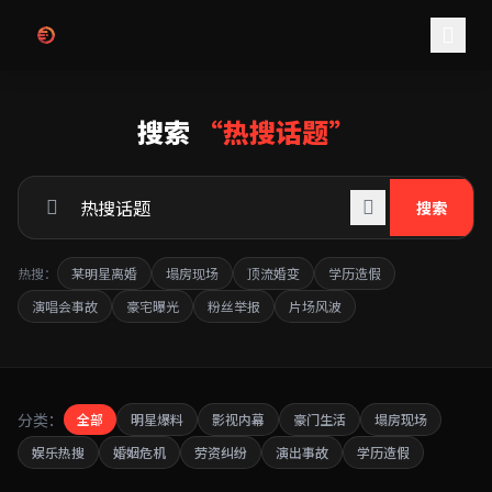
跳过导航
搜索
“热搜话题”
搜索
热搜：
某明星离婚
塌房现场
顶流婚变
学历造假
演唱会事故
豪宅曝光
粉丝举报
片场风波
分类：
全部
明星爆料
影视内幕
豪门生活
塌房现场
娱乐热搜
婚姻危机
劳资纠纷
演出事故
学历造假