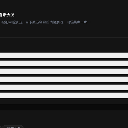
崩溃大哭
，被迫中断演出，台下数万名粉丝情绪崩溃，现场哭声一片……