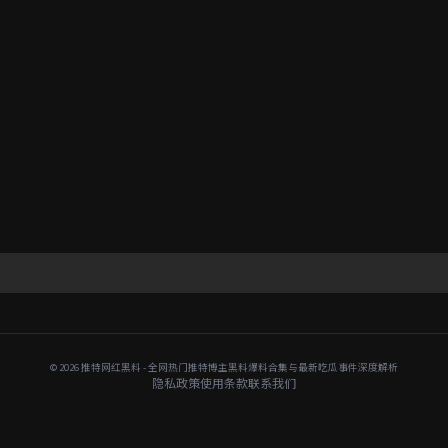
© 2026 推特网红黑料 - 全网热门推特博主黑料爆料合集与最新吃瓜事件深度解析
隐私政策
使用条款
联系我们