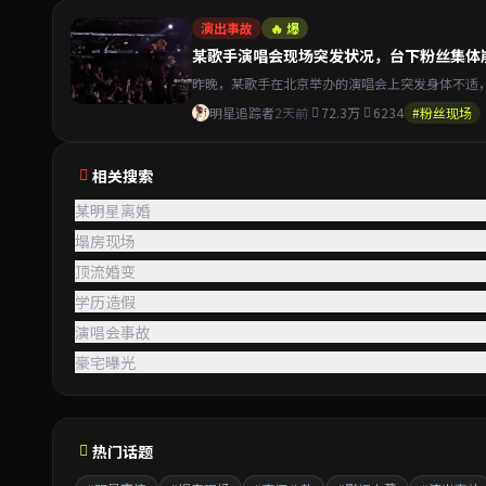
演出事故
🔥 爆
某歌手演唱会现场突发状况，台下粉丝集体
昨晚，某歌手在北京举办的演唱会上突发身体不适
明星追踪者
2天前
72.3万
6234
#粉丝现场
相关搜索
某明星离婚
塌房现场
顶流婚变
学历造假
演唱会事故
豪宅曝光
热门话题