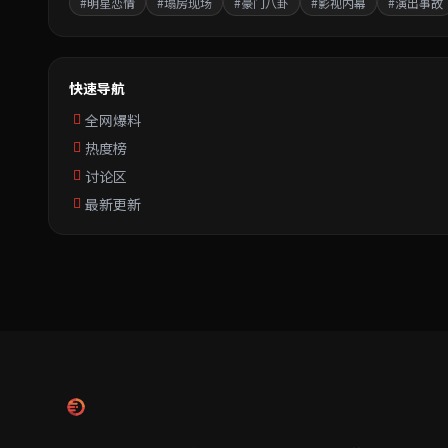
#明星恋情
#塌房现场
#豪门八卦
#影视内幕
#演出事故
快速导航
全网爆料
热度榜
讨论区
最新更新