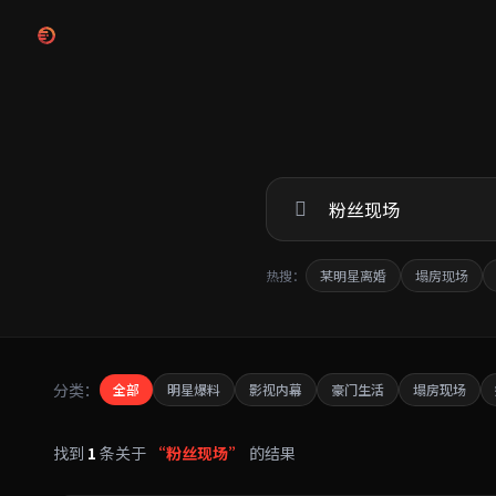
跳过导航
热搜：
某明星离婚
塌房现场
分类：
全部
明星爆料
影视内幕
豪门生活
塌房现场
找到
1
条关于
“粉丝现场”
的结果