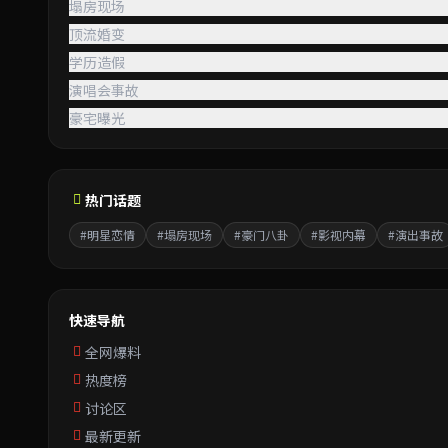
塌房现场
顶流婚变
学历造假
演唱会事故
豪宅曝光
热门话题
#明星恋情
#塌房现场
#豪门八卦
#影视内幕
#演出事故
快速导航
全网爆料
热度榜
讨论区
最新更新