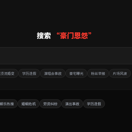
搜索
“豪门恩怨”
顶流婚变
学历造假
演唱会事故
豪宅曝光
粉丝举报
片场风波
娱乐热搜
婚姻危机
劳资纠纷
演出事故
学历造假