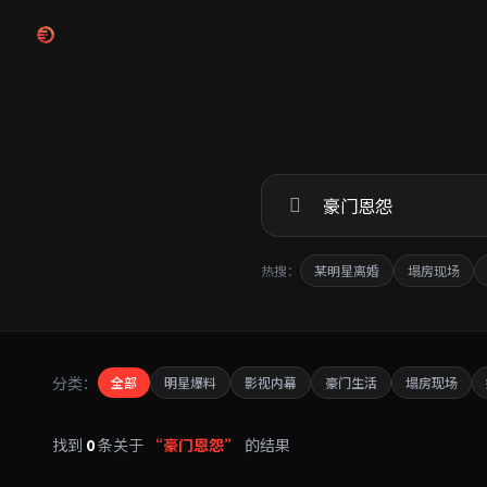
跳过导航
热搜：
某明星离婚
塌房现场
分类：
全部
明星爆料
影视内幕
豪门生活
塌房现场
找到
0
条关于
“豪门恩怨”
的结果