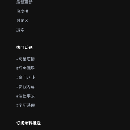
最新更新
热度榜
讨论区
搜索
热门话题
#明星恋情
#塌房现场
#豪门八卦
#影视内幕
#演出事故
#学历造假
订阅爆料推送