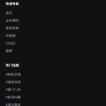
快速导航
首页
全网爆料
最新更新
热度榜
讨论区
搜索
热门话题
#明星恋情
#塌房现场
#豪门八卦
#影视内幕
#演出事故