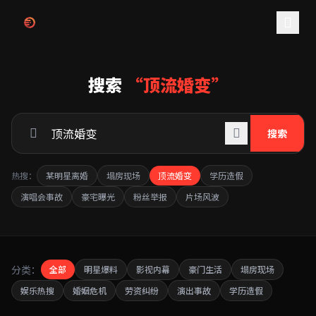
跳过导航
搜索
“顶流婚变”
搜索
热搜：
某明星离婚
塌房现场
顶流婚变
学历造假
演唱会事故
豪宅曝光
粉丝举报
片场风波
分类：
全部
明星爆料
影视内幕
豪门生活
塌房现场
娱乐热搜
婚姻危机
劳资纠纷
演出事故
学历造假