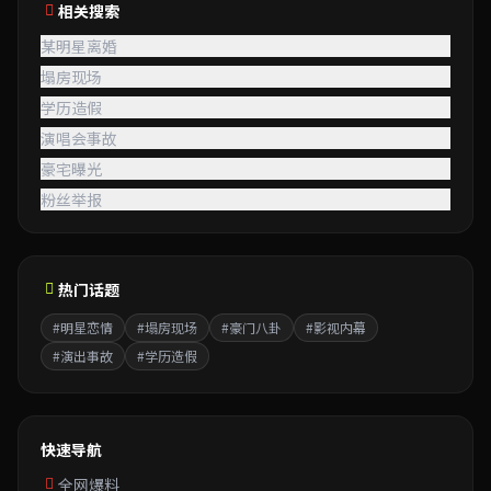
相关搜索
某明星离婚
塌房现场
学历造假
演唱会事故
豪宅曝光
粉丝举报
热门话题
#明星恋情
#塌房现场
#豪门八卦
#影视内幕
#演出事故
#学历造假
快速导航
全网爆料