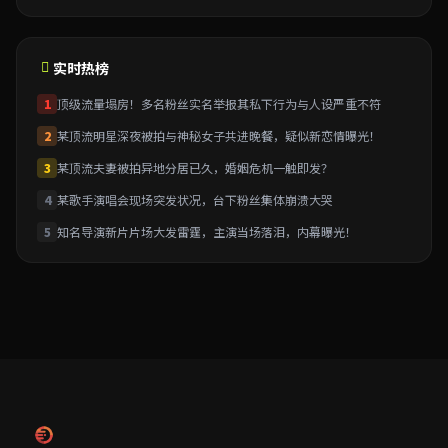
实时热榜
1
顶级流量塌房！多名粉丝实名举报其私下行为与人设严重不符
2
某顶流明星深夜被拍与神秘女子共进晚餐，疑似新恋情曝光！
3
某顶流夫妻被拍异地分居已久，婚姻危机一触即发？
4
某歌手演唱会现场突发状况，台下粉丝集体崩溃大哭
5
知名导演新片片场大发雷霆，主演当场落泪，内幕曝光！