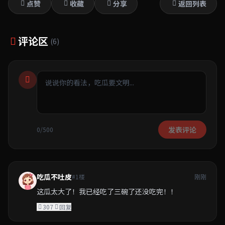
点赞
收藏
分享
返回列表
评论区
(6)
发表评论
0/500
吃瓜不吐皮
#1楼
刚刚
这瓜太大了！我已经吃了三碗了还没吃完！！
307
回复