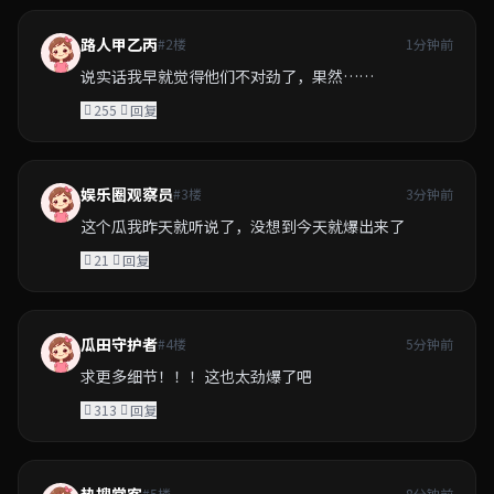
路人甲乙丙
#2楼
1分钟前
说实话我早就觉得他们不对劲了，果然……
255
回复
娱乐圈观察员
#3楼
3分钟前
这个瓜我昨天就听说了，没想到今天就爆出来了
21
回复
瓜田守护者
#4楼
5分钟前
求更多细节！！！这也太劲爆了吧
313
回复
#5楼
8分钟前