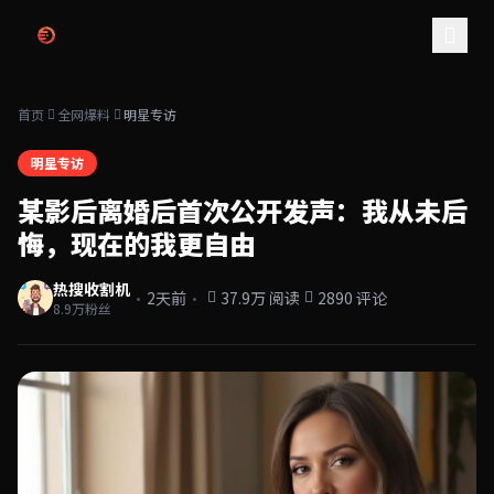
跳过导航
首页
全网爆料
明星专访
明星专访
某影后离婚后首次公开发声：我从未后
悔，现在的我更自由
热搜收割机
·
·
2天前
37.9万 阅读
2890 评论
8.9万粉丝