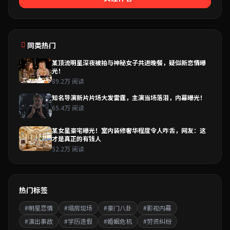
同类热门
某顶流明星深夜被拍与神秘女子共进晚餐，疑似新恋情曝
光！
89.2万 阅读
知名导演新片片场大发雷霆，主演当场落泪，内幕曝光！
65.4万 阅读
某女星豪宅曝光！室内装修奢华程度令人咋舌，网友：这
才是真正的有钱人
52.2万 阅读
热门标签
#明星恋情
#塌房现场
#豪门八卦
#影视内幕
#演出事故
#学历造假
#婚姻危机
#劳资纠纷