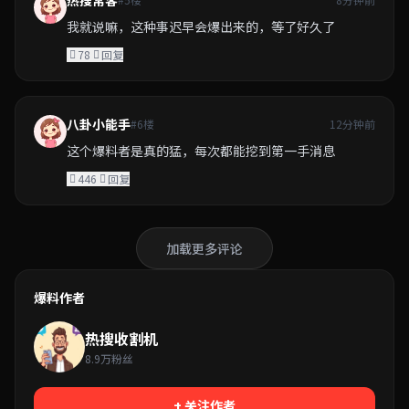
热搜常客
我就说嘛，这种事迟早会爆出来的，等了好久了
78
回复
八卦小能手
#6楼
12分钟前
这个爆料者是真的猛，每次都能挖到第一手消息
446
回复
加载更多评论
爆料作者
热搜收割机
8.9万粉丝
+ 关注作者