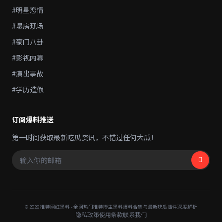
#明星恋情
#塌房现场
#豪门八卦
#影视内幕
#演出事故
#学历造假
订阅爆料推送
第一时间获取最新吃瓜资讯，不错过任何大瓜！
© 2026 推特网红黑料 - 全网热门推特博主黑料爆料合集与最新吃瓜事件深度解析
隐私政策
使用条款
联系我们