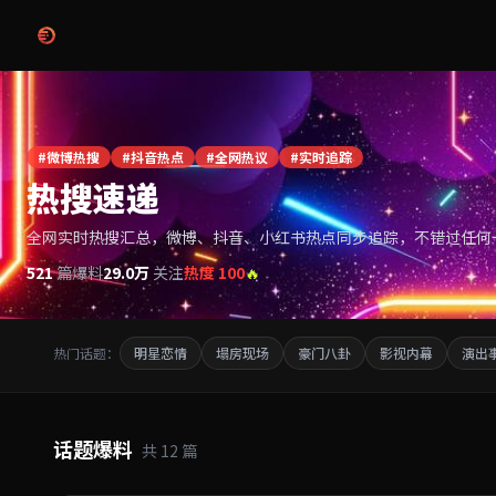
跳过导航
#微博热搜
#抖音热点
#全网热议
#实时追踪
热搜速递
全网实时热搜汇总，微博、抖音、小红书热点同步追踪，不错过任何
521
篇爆料
29.0万
关注
热度 100
🔥
热门话题：
明星恋情
塌房现场
豪门八卦
影视内幕
演出
话题爆料
共 12 篇