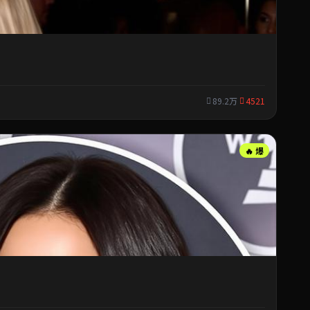
89.2万
4521
🔥 爆