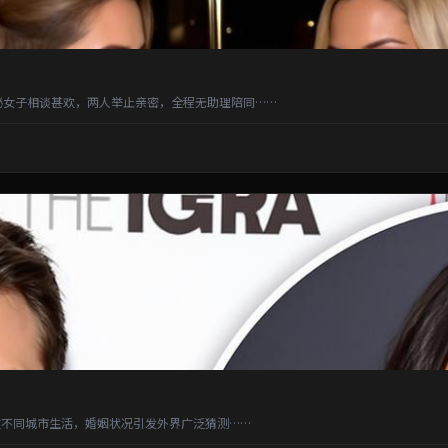
秘女子相谈甚欢，两人举止亲密，全程无助理陪同……
不同城市生活，婚姻状况引发外界广泛猜测……