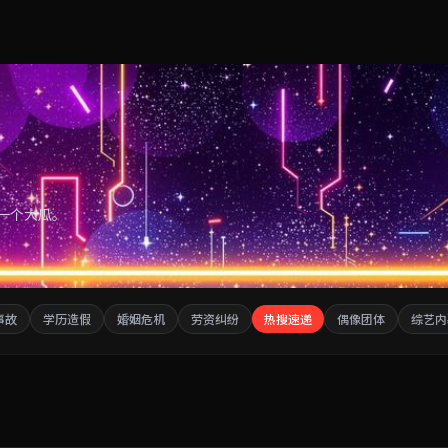
一个大瓜。
事故
学历造假
婚姻危机
劳资纠纷
热搜速递
偶像团体
综艺内