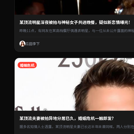
某顶流明星深夜被拍与神秘女子共进晚餐，疑似新恋情曝光！
昨晚11点，有网友在某高档餐厅偶遇该明星，与一位从未公开露面的神
瓜田李下
婚姻危机
某顶流夫妻被拍异地分居已久，婚姻危机一触即发？
据多名知情人士透露，某顶流明星夫妻已长达半年未曾同框，两人分别在