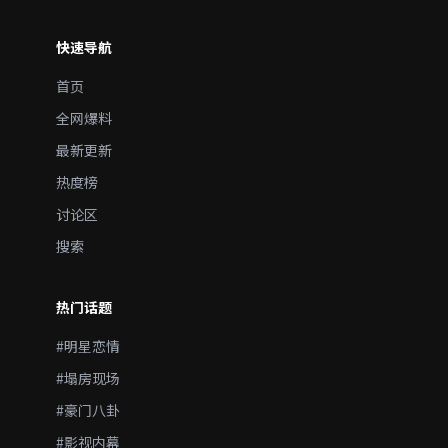
快速导航
首页
全网爆料
最新更新
热度榜
讨论区
搜索
热门话题
#明星恋情
#塌房现场
#豪门八卦
#影视内幕