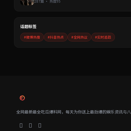
287篇 · 热度95
话题标签
#微博热搜
#抖音热点
#全网热议
#实时追踪
全网最新最全吃瓜爆料网，每天为你送上最劲爆的娱乐资讯与八