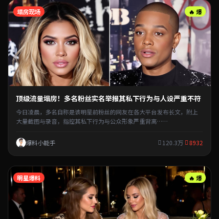
塌房现场
🔥 爆
顶级流量塌房！多名粉丝实名举报其私下行为与人设严重不符
今日凌晨，多名自称是该明星前粉丝的网友在各大平台发布长文，附上
大量截图与录音，指控其私下行为与公众形象严重背离……
爆料小能手
120.3万
8932
明星爆料
🔥 爆