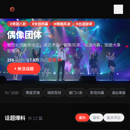
跳过导航
#男团八卦
#女团内幕
#解散风波
#出道秘辛
偶像团体
男团女团最新动态，成员矛盾、解散风波、出道内幕，饭圈大事
全收录。
256
篇爆料
17.8万
关注
热度 94
+ 关注话题
热门话题：
明星恋情
塌房现场
豪门八卦
影视内幕
演出事故
话题爆料
最热
最新
最多评论
共 12 篇