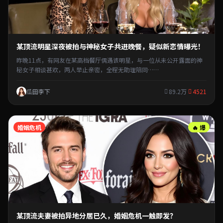
某顶流明星深夜被拍与神秘女子共进晚餐，疑似新恋情曝光！
昨晚11点，有网友在某高档餐厅偶遇该明星，与一位从未公开露面的神
秘女子相谈甚欢，两人举止亲密，全程无助理陪同……
瓜田李下
89.2万
4521
婚姻危机
🔥 爆
某顶流夫妻被拍异地分居已久，婚姻危机一触即发？