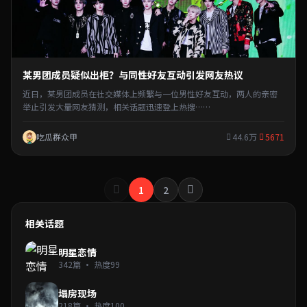
某男团成员疑似出柜？与同性好友互动引发网友热议
近日，某男团成员在社交媒体上频繁与一位男性好友互动，两人的亲密
举止引发大量网友猜测，相关话题迅速登上热搜……
吃瓜群众甲
44.6万
5671
1
2
相关话题
明星恋情
342篇 · 热度99
塌房现场
218篇 · 热度100