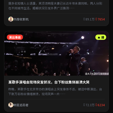
据多名知情人士透露，某顶流明星夫妻已长达半年未曾同框，两人分别
在不同城市生活，婚姻状况引发外界广泛猜测……
热搜收割机
89.1万
7654
演出事故
🔥 爆
某歌手演唱会现场突发状况，台下粉丝集体崩溃大哭
昨晚，某歌手在北京举办的演唱会上突发身体不适，被迫中断演出，台
下数万名粉丝情绪崩溃，现场哭声一片……
明星追踪者
72.3万
6234