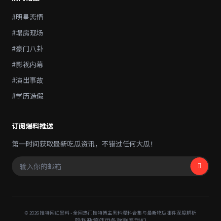
#明星恋情
#塌房现场
#豪门八卦
#影视内幕
#演出事故
#学历造假
订阅爆料推送
第一时间获取最新吃瓜资讯，不错过任何大瓜！
© 2026 推特网红黑料 - 全网热门推特博主黑料爆料合集与最新吃瓜事件深度解析
隐私政策
使用条款
联系我们